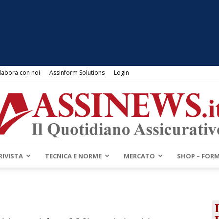
labora con noi
Assinform Solutions
Login
RIVISTA
TECNICA E NORME
MERCATO
SHOP – FOR
Assinews.it