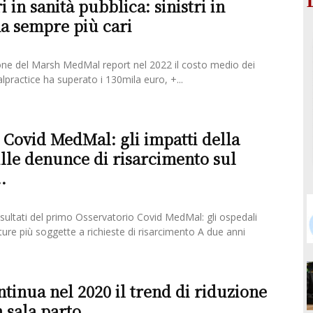
 in sanità pubblica: sinistri in
a sempre più cari
one del Marsh MedMal report nel 2022 il costo medio dei
alpractice ha superato i 130mila euro, +...
 Covid MedMal: gli impatti della
le denunce di risarcimento sul
.
sultati del primo Osservatorio Covid MedMal: gli ospedali
tture più soggette a richieste di risarcimento A due anni
tinua nel 2020 il trend di riduzione
n sala parto