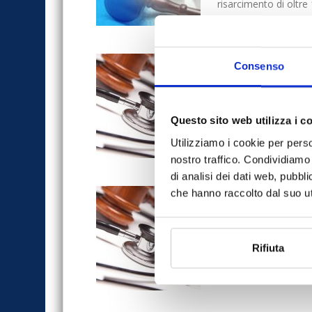
risarcimento di oltre 
Il medico è a
Consenso
5 Agosto 2019
di Andrea MagagnoliA
L'azienda potrà esse
Questo sito web utilizza i c
rispondere per...
Utilizziamo i cookie per perso
nostro traffico. Condividiamo 
di analisi dei dati web, pubbl
Report Medma
che hanno raccolto dal suo uti
ogni 10 gior
21 Giugno 2019
Rifiuta
Sono in media 37 i sin
quanto emerge dal nu