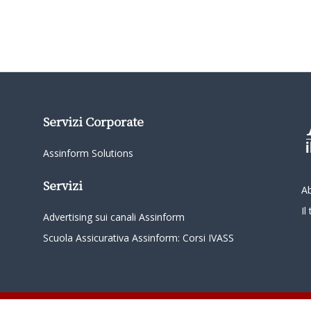
Servizi Corporate
Assinform Solutions
Servizi
A
I
Advertising sui canali Assinform
Scuola Assicurativa Assinform: Corsi IVASS
oordinamento da parte di Class Editori S.p.A. C.F. e P.I. 01233600939 Tutti i diritti riservati