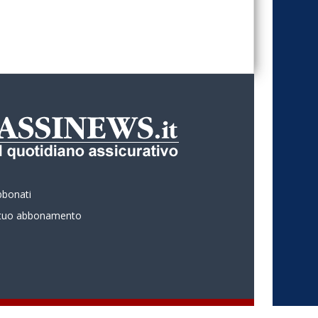
bbonati
l tuo abbonamento
 ASSINEWS.it Copyright © Nume reg 723/2009 ISSN 2499-4170