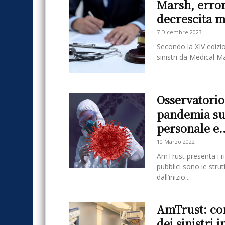
Marsh, errori
decrescita m
7 Dicembre 2023
Secondo la XIV edizi
sinistri da Medical M
Osservatorio
pandemia sul
personale e..
10 Marzo 2022
AmTrust presenta i ri
pubblici sono le stru
dall’inizio...
AmTrust: con
dei sinistri i