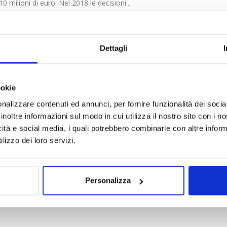
10 milioni di euro. Nel 2018 le decisioni...
ssolto ma l’Asl è responsabile
Dettagli
sl responsabile anche nel caso di assoluzione del medico.
re chiamata in un successivo procedimento civile a
ookie
nalizzare contenuti ed annunci, per fornire funzionalità dei socia
inoltre informazioni sul modo in cui utilizza il nostro sito con i 
icità e social media, i quali potrebbero combinarle con altre inform
l Marsh: un sinistro per struttura
lizzo dei loro servizi.
ni
Personalizza
istri registrati per struttura sanitaria pubblica in un anno: è
ovo report MedMal Italia realizzato da...