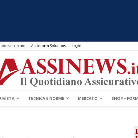
labora con noi
Assinform Solutions
Login
RIVISTA
TECNICA E NORME
MERCATO
SHOP – FOR
Assinews.it