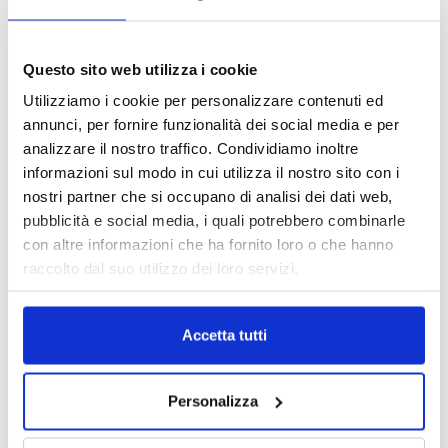
Reclami e sanzioni 2025
30 Giugno 2026
Questo sito web utilizza i cookie
Utilizziamo i cookie per personalizzare contenuti ed
LA GESTIONE DELLA REPUTAZIONE.
annunci, per fornire funzionalità dei social media e per
RECENSIONI E CRISI DIGITALI
analizzare il nostro traffico. Condividiamo inoltre
30 Giugno 2026
informazioni sul modo in cui utilizza il nostro sito con i
nostri partner che si occupano di analisi dei dati web,
Il “Modulo CAI” diventa digitale
pubblicità e social media, i quali potrebbero combinarle
30 Giugno 2026
con altre informazioni che ha fornito loro o che hanno
raccolto dal suo utilizzo dei loro servizi.
PREMI 2025. I TOP TEN
30 Giugno 2026
Accetta tutti
Personalizza
TUTTI GLI ARTICOLI DEL MESE