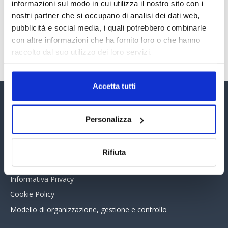
30 Giugno 2026
informazioni sul modo in cui utilizza il nostro sito con i
nostri partner che si occupano di analisi dei dati web,
pubblicità e social media, i quali potrebbero combinarle
con altre informazioni che ha fornito loro o che hanno
TUTTI GLI ARTICOLI DEL MESE
raccolto dal suo utilizzo dei loro servizi.
Accetta tutti
Assinform Editore
Personalizza
Chi siamo
Whistleblowing
Rifiuta
Collabora con noi
Informativa Privacy
Cookie Policy
Modello di organizzazione, gestione e controllo