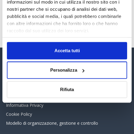
30 Giugno 2026
informazioni sul modo in cui utilizza il nostro sito con i
nostri partner che si occupano di analisi dei dati web,
pubblicità e social media, i quali potrebbero combinarle
con altre informazioni che ha fornito loro o che hanno
TUTTI GLI ARTICOLI DEL MESE
raccolto dal suo utilizzo dei loro servizi.
Accetta tutti
Assinform Editore
Personalizza
Chi siamo
Whistleblowing
Rifiuta
Collabora con noi
Informativa Privacy
Cookie Policy
Modello di organizzazione, gestione e controllo