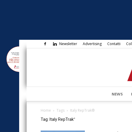
Newsletter
Advertising
Contatti
Col
NEWS
Home
Tags
Italy RepTrak®
Tag: Italy RepTrak
®