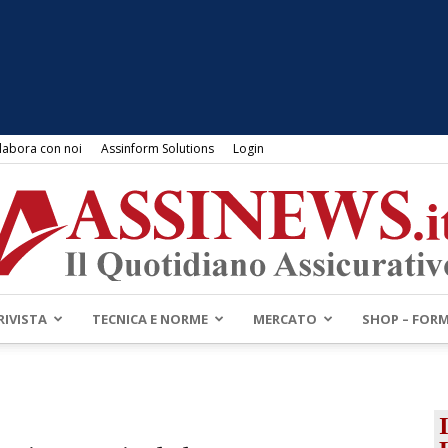
labora con noi
Assinform Solutions
Login
RIVISTA
TECNICA E NORME
MERCATO
SHOP – FOR
Assinews.it