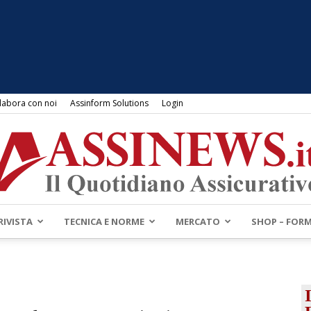
labora con noi
Assinform Solutions
Login
RIVISTA
TECNICA E NORME
MERCATO
SHOP – FOR
Assinews.it