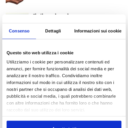
Il silver che vale oro
27 Ottobre 2018
Consenso
Dettagli
Informazioni sui cookie
Più over 60 che under 30 sorpasso nel
Paese che invecchia
Questo sito web utilizza i cookie
22 Ottobre 2018
Utilizziamo i cookie per personalizzare contenuti ed
annunci, per fornire funzionalità dei social media e per
Vivere fino a 122 anni “ Non sarà
analizzare il nostro traffico. Condividiamo inoltre
un’eccezione”
informazioni sul modo in cui utilizza il nostro sito con i
nostri partner che si occupano di analisi dei dati web,
30 Giugno 2018
pubblicità e social media, i quali potrebbero combinarle
con altre informazioni che ha fornito loro o che hanno
raccolto dal suo utilizzo dei loro servizi.
IL MENSILE ASSINEWS LUGLIO-
AGOSTO 2026