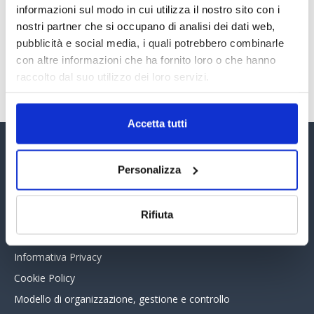
informazioni sul modo in cui utilizza il nostro sito con i
30 Giugno 2026
nostri partner che si occupano di analisi dei dati web,
pubblicità e social media, i quali potrebbero combinarle
con altre informazioni che ha fornito loro o che hanno
TUTTI GLI ARTICOLI DEL MESE
raccolto dal suo utilizzo dei loro servizi.
Accetta tutti
Assinform Editore
Personalizza
Chi siamo
Whistleblowing
Rifiuta
Collabora con noi
Informativa Privacy
Cookie Policy
Modello di organizzazione, gestione e controllo