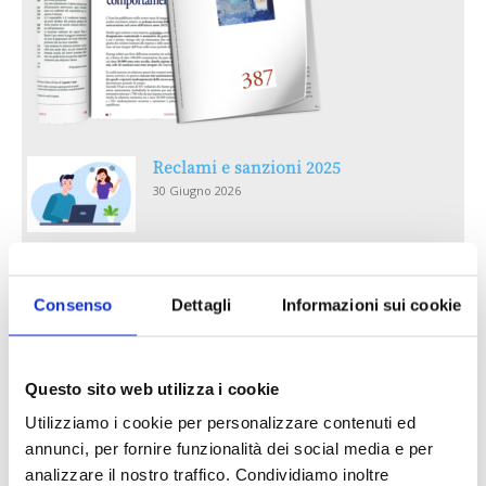
Reclami e sanzioni 2025
30 Giugno 2026
LA GESTIONE DELLA REPUTAZIONE.
RECENSIONI E CRISI DIGITALI
Consenso
Dettagli
Informazioni sui cookie
30 Giugno 2026
Il “Modulo CAI” diventa digitale
Questo sito web utilizza i cookie
30 Giugno 2026
Utilizziamo i cookie per personalizzare contenuti ed
annunci, per fornire funzionalità dei social media e per
analizzare il nostro traffico. Condividiamo inoltre
PREMI 2025. I TOP TEN