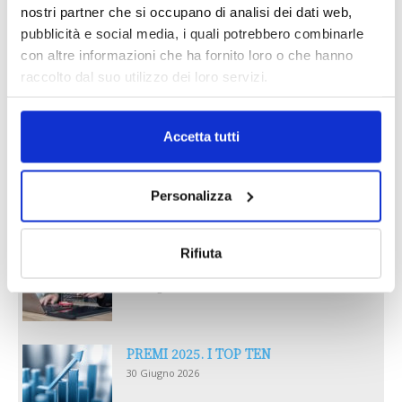
nostri partner che si occupano di analisi dei dati web,
pubblicità e social media, i quali potrebbero combinarle
con altre informazioni che ha fornito loro o che hanno
raccolto dal suo utilizzo dei loro servizi.
Reclami e sanzioni 2025
30 Giugno 2026
Accetta tutti
LA GESTIONE DELLA REPUTAZIONE.
Personalizza
RECENSIONI E CRISI DIGITALI
30 Giugno 2026
Rifiuta
Il “Modulo CAI” diventa digitale
30 Giugno 2026
PREMI 2025. I TOP TEN
30 Giugno 2026