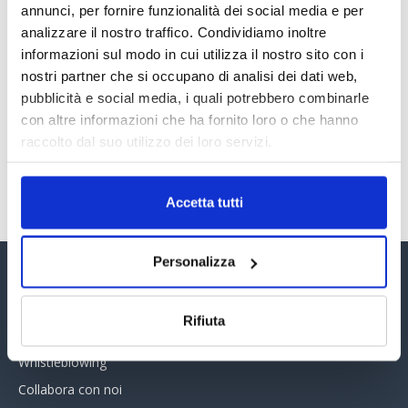
annunci, per fornire funzionalità dei social media e per
30 Giugno 2026
analizzare il nostro traffico. Condividiamo inoltre
informazioni sul modo in cui utilizza il nostro sito con i
nostri partner che si occupano di analisi dei dati web,
PREMI 2025. I TOP TEN
pubblicità e social media, i quali potrebbero combinarle
30 Giugno 2026
con altre informazioni che ha fornito loro o che hanno
raccolto dal suo utilizzo dei loro servizi.
TUTTI GLI ARTICOLI DEL MESE
Accetta tutti
Personalizza
Assinform Editore
Rifiuta
Chi siamo
Whistleblowing
Collabora con noi