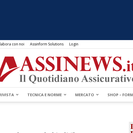
labora con noi
Assinform Solutions
Login
RIVISTA
TECNICA E NORME
MERCATO
SHOP – FOR
Assinews.it