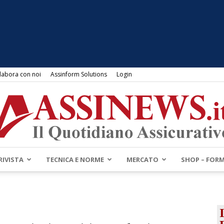
labora con noi
Assinform Solutions
Login
RIVISTA
TECNICA E NORME
MERCATO
SHOP – FOR
Assinews.it