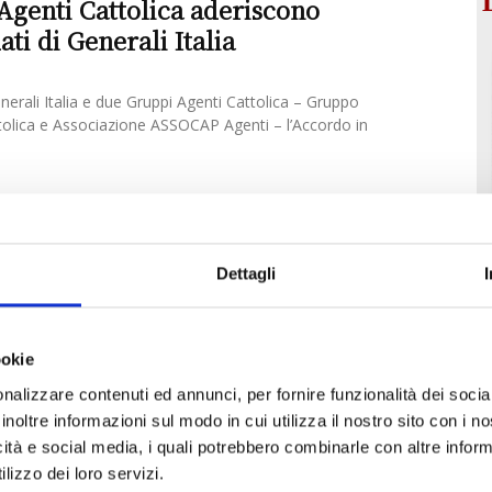
genti Cattolica aderiscono
ati di Generali Italia
enerali Italia e due Gruppi Agenti Cattolica – Gruppo
tolica e Associazione ASSOCAP Agenti – l’Accordo in
ccordo con Gruppo Aziendale Agenti
r soluzioni del ramo credito
Dettagli
ializzata nei settori dell’assicurazione del credito, cauzioni
crediti in Italia e all’estero, estende al Gruppo Aziendale
ookie
nalizzare contenuti ed annunci, per fornire funzionalità dei socia
inoltre informazioni sul modo in cui utilizza il nostro sito con i 
icità e social media, i quali potrebbero combinarle con altre inform
lizzo dei loro servizi.