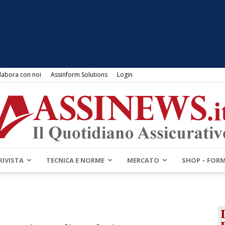
labora con noi
Assinform Solutions
Login
RIVISTA
TECNICA E NORME
MERCATO
SHOP – FOR
Assinews.it