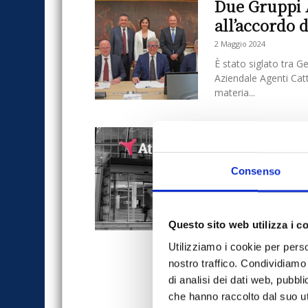
Due Gruppi A
all’accordo d
2 Maggio 2024
È stato siglato tra G
Aziendale Agenti Cat
materia...
Atradius: a
Cattolica pe
Consenso
17 Dicembre 2021
Atradius, società spec
e servizi di recupero 
Agenti Cattolica...
Questo sito web utilizza i c
Utilizziamo i cookie per perso
nostro traffico. Condividiamo 
di analisi dei dati web, pubbl
che hanno raccolto dal suo uti