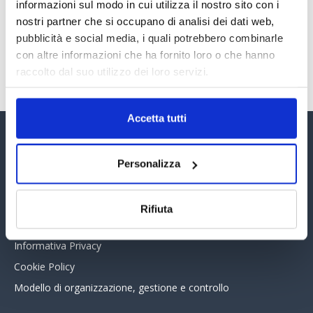
30 Giugno 2026
informazioni sul modo in cui utilizza il nostro sito con i
nostri partner che si occupano di analisi dei dati web,
pubblicità e social media, i quali potrebbero combinarle
con altre informazioni che ha fornito loro o che hanno
TUTTI GLI ARTICOLI DEL MESE
raccolto dal suo utilizzo dei loro servizi.
Accetta tutti
Assinform Editore
Personalizza
Chi siamo
Whistleblowing
Rifiuta
Collabora con noi
Informativa Privacy
Cookie Policy
Modello di organizzazione, gestione e controllo