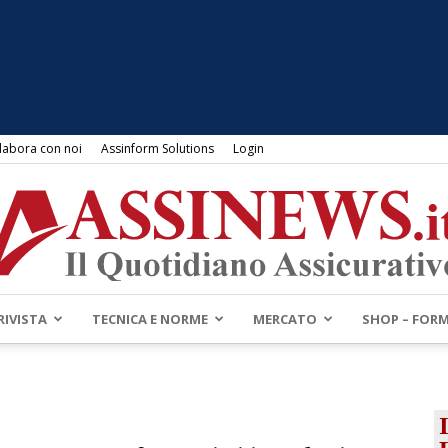
labora con noi
Assinform Solutions
Login
RIVISTA
TECNICA E NORME
MERCATO
SHOP – FOR
Assinews.it