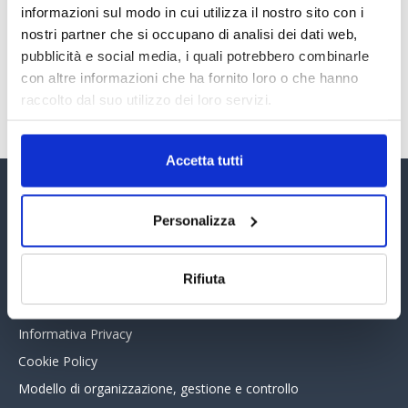
informazioni sul modo in cui utilizza il nostro sito con i
30 Giugno 2026
nostri partner che si occupano di analisi dei dati web,
pubblicità e social media, i quali potrebbero combinarle
con altre informazioni che ha fornito loro o che hanno
TUTTI GLI ARTICOLI DEL MESE
raccolto dal suo utilizzo dei loro servizi.
Accetta tutti
Assinform Editore
Personalizza
Chi siamo
Whistleblowing
Rifiuta
Collabora con noi
Informativa Privacy
Cookie Policy
Modello di organizzazione, gestione e controllo