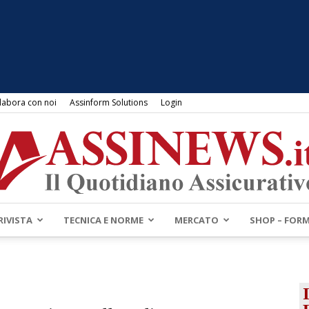
labora con noi
Assinform Solutions
Login
RIVISTA
TECNICA E NORME
MERCATO
SHOP – FOR
Assinews.it