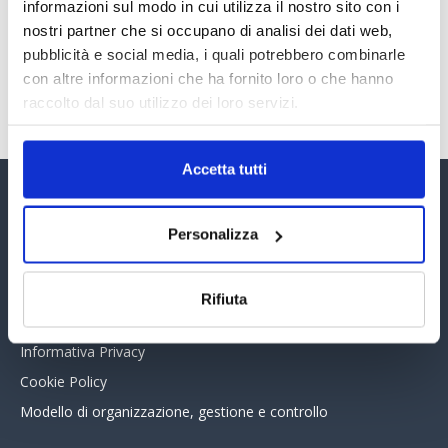
30 Giugno 2026
informazioni sul modo in cui utilizza il nostro sito con i
nostri partner che si occupano di analisi dei dati web,
pubblicità e social media, i quali potrebbero combinarle
con altre informazioni che ha fornito loro o che hanno
TUTTI GLI ARTICOLI DEL MESE
raccolto dal suo utilizzo dei loro servizi.
Accetta tutti
Assinform Editore
Personalizza
Chi siamo
Whistleblowing
Rifiuta
Collabora con noi
Informativa Privacy
Cookie Policy
Modello di organizzazione, gestione e controllo