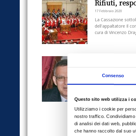
Rifiuti, resp
17 Febbraio 2020
La Cassazione sottol
dell'appaltatore Il c
cura di Vincenzo Draga
IVASS avverte
fideiussorie 
Consenso
5 Febbraio 2020
All’interno dei lavori
illecite connesse al ci
anche...
Questo sito web utilizza i c
Utilizziamo i cookie per perso
nostro traffico. Condividiamo 
di analisi dei dati web, pubbl
che hanno raccolto dal suo uti