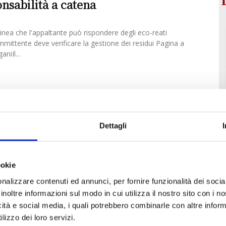
onsabilità a catena
inea che l'appaltante può rispondere degli eco-reati
ommittente deve verificare la gestione dei residui Pagina a
niIl...
 la P.A.: occhio alle polizze
false per chi opera nella gestione...
Dettagli
 della Commissione parlamentare di inchiesta sulle attività
clo dei rifiuti e su illeciti ambientali, è stato ascoltato
ookie
nalizzare contenuti ed annunci, per fornire funzionalità dei socia
inoltre informazioni sul modo in cui utilizza il nostro sito con i 
icità e social media, i quali potrebbero combinarle con altre inform
lizzo dei loro servizi.