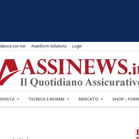
labora con noi
Assinform Solutions
Login
RIVISTA
TECNICA E NORME
MERCATO
SHOP – FOR
Assinews.it