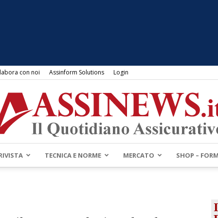
labora con noi
Assinform Solutions
Login
RIVISTA
TECNICA E NORME
MERCATO
SHOP – FOR
Assinews.it