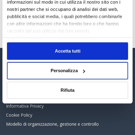
30 Giugno 2026
informazioni sul modo in cui utilizza il nostro sito con i
nostri partner che si occupano di analisi dei dati web,
pubblicità e social media, i quali potrebbero combinarle
con altre informazioni che ha fornito loro o che hanno
TUTTI GLI ARTICOLI DEL MESE
raccolto dal suo utilizzo dei loro servizi.
Accetta tutti
Assinform Editore
Personalizza
Chi siamo
Whistleblowing
Rifiuta
Collabora con noi
Informativa Privacy
Cookie Policy
Modello di organizzazione, gestione e controllo