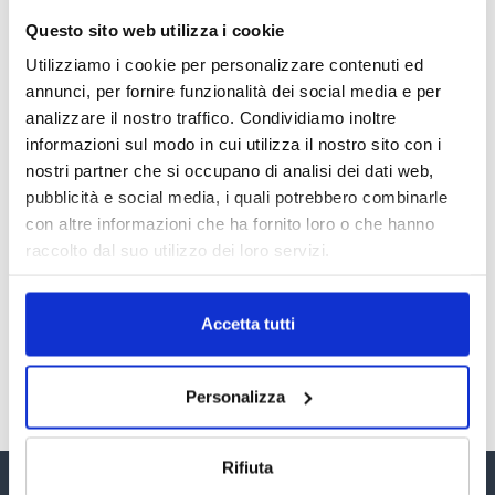
Questo sito web utilizza i cookie
LA GESTIONE DELLA REPUTAZIONE.
RECENSIONI E CRISI DIGITALI
Utilizziamo i cookie per personalizzare contenuti ed
30 Giugno 2026
annunci, per fornire funzionalità dei social media e per
analizzare il nostro traffico. Condividiamo inoltre
informazioni sul modo in cui utilizza il nostro sito con i
Il “Modulo CAI” diventa digitale
nostri partner che si occupano di analisi dei dati web,
30 Giugno 2026
pubblicità e social media, i quali potrebbero combinarle
con altre informazioni che ha fornito loro o che hanno
raccolto dal suo utilizzo dei loro servizi.
PREMI 2025. I TOP TEN
30 Giugno 2026
Accetta tutti
TUTTI GLI ARTICOLI DEL MESE
Personalizza
Rifiuta