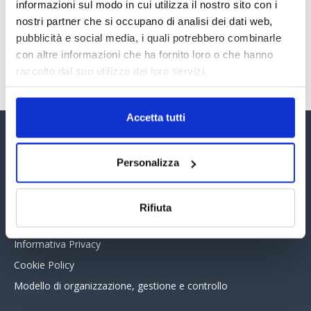
30 Giugno 2026
informazioni sul modo in cui utilizza il nostro sito con i
nostri partner che si occupano di analisi dei dati web,
pubblicità e social media, i quali potrebbero combinarle
con altre informazioni che ha fornito loro o che hanno
TUTTI GLI ARTICOLI DEL MESE
raccolto dal suo utilizzo dei loro servizi.
Accetta tutti
Assinform Editore
Personalizza
Chi siamo
Whistleblowing
Rifiuta
Collabora con noi
Informativa Privacy
Cookie Policy
Modello di organizzazione, gestione e controllo