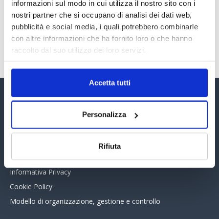
30 Giugno 2026
informazioni sul modo in cui utilizza il nostro sito con i
nostri partner che si occupano di analisi dei dati web,
pubblicità e social media, i quali potrebbero combinarle
con altre informazioni che ha fornito loro o che hanno
TUTTI GLI ARTICOLI DEL MESE
raccolto dal suo utilizzo dei loro servizi.
Accetta tutti
Assinform Editore
Personalizza
Chi siamo
Whistleblowing
Rifiuta
Collabora con noi
Informativa Privacy
Cookie Policy
Modello di organizzazione, gestione e controllo