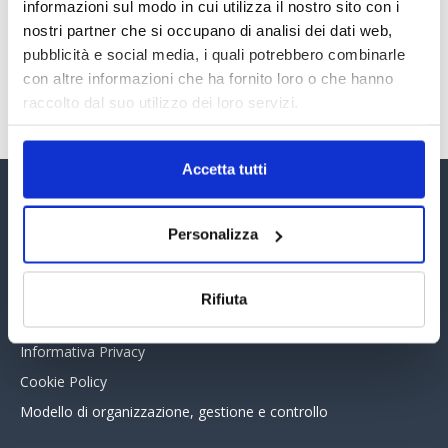
30 Giugno 2026
informazioni sul modo in cui utilizza il nostro sito con i
nostri partner che si occupano di analisi dei dati web,
pubblicità e social media, i quali potrebbero combinarle
con altre informazioni che ha fornito loro o che hanno
TUTTI GLI ARTICOLI DEL MESE
raccolto dal suo utilizzo dei loro servizi.
Accetta tutti
Assinform Editore
Personalizza
Chi siamo
Whistleblowing
Rifiuta
Collabora con noi
Informativa Privacy
Cookie Policy
Modello di organizzazione, gestione e controllo