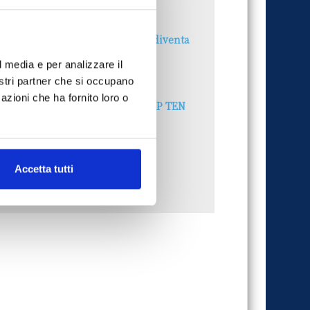
30 Giugno 2026
Il “Modulo CAI” diventa
digitale
l media e per analizzare il
30 Giugno 2026
nostri partner che si occupano
azioni che ha fornito loro o
PREMI 2025. I TOP TEN
30 Giugno 2026
Accetta tutti
UTTI GLI ARTICOLI DEL MESE