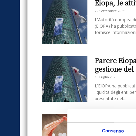
Eiopa, le att
22 Settembre 2025
L'Autorità europea de
(EIOPA) ha pubblicat
fornisce informazioni.
Parere Eiopa
gestione del 
15 Luglio 2025
L'EIOPA ha pubblicato
liquidità degli enti p
presentate nel...
L’Epap aumen
17 Dicembre 2020
Consenso
Simona D’Alessio La d