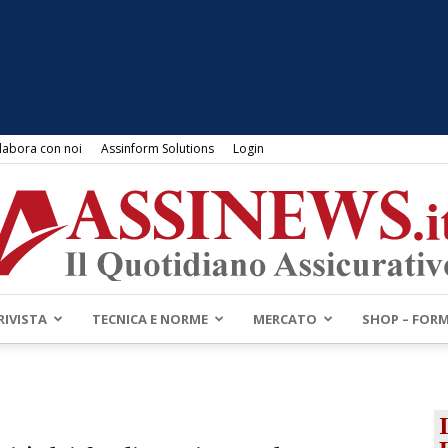
labora con noi
Assinform Solutions
Login
RIVISTA
TECNICA E NORME
MERCATO
SHOP – FOR
Assinews.it