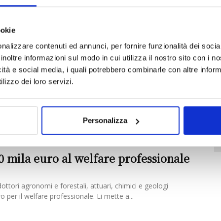
r il 2021, sull'attività lavorativa di chimici e fisici, dottori
ookie
nalizzare contenuti ed annunci, per fornire funzionalità dei socia
inoltre informazioni sul modo in cui utilizza il nostro sito con i 
via il 2017 con un avanzo di 15 mln
icità e social media, i quali potrebbero combinarle con altre inform
lizzo dei loro servizi.
L'Ente previdenziale pluricategoriale Epap (che annovera
estali, chimici, geologi e attuari) archivia il 2017 con un
Personalizza
T
0 mila euro al welfare professionale
dottori agronomi e forestali, attuari, chimici e geologi
 per il welfare professionale. Li mette a...