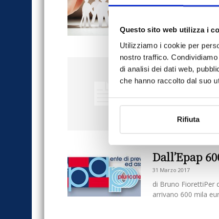
ripercussioni, anche pe
agronomi...
Questo sito web utilizza i c
Utilizziamo i cookie per perso
nostro traffico. Condividiamo 
L’Epap archi
di analisi dei dati web, pubbl
4 Maggio 2018
che hanno raccolto dal suo uti
di Simona D'Alessio 
dottori agronomi e for
avanzo di gestione...
Rifiuta
Dall’Epap 60
31 Marzo 2017
di Bruno FiorettiPer 
arrivano 600 mila euro