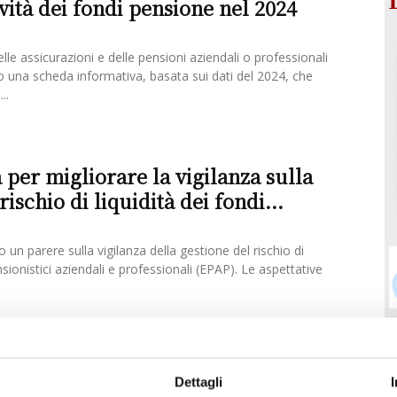
ività dei fondi pensione nel 2024
lle assicurazioni e delle pensioni aziendali o professionali
o una scheda informativa, basata sui dati del 2024, che
..
 per migliorare la vigilanza sulla
rischio di liquidità dei fondi...
 un parere sulla vigilanza della gestione del rischio di
ensionistici aziendali e professionali (EPAP). Le aspettative
ta del 29% le risorse per il welfare
Dettagli
iffusione del Coronavirus nell'anno in corso e le sue