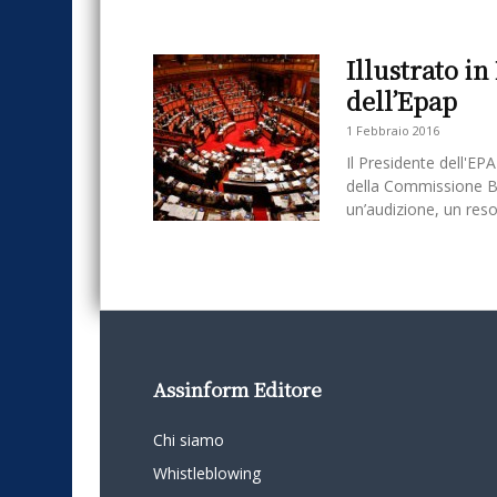
Illustrato in
dell’Epap
1 Febbraio 2016
Il Presidente dell'E
della Commissione Bic
un’audizione, un reso
Assinform Editore
Chi siamo
Whistleblowing