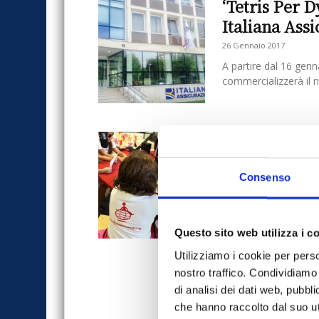
‘Tetris Per 
Italiana Assi
26 Gennaio 2017
A partire dal 16 genn
commercializzerà il 
Quixa al fia
bambini
Consenso
8 Febbraio 2016
Far vivere a bambini 
indimenticabili, in un
Questo...
Questo sito web utilizza i c
Utilizziamo i cookie per perso
nostro traffico. Condividiamo 
di analisi dei dati web, pubbl
che hanno raccolto dal suo uti