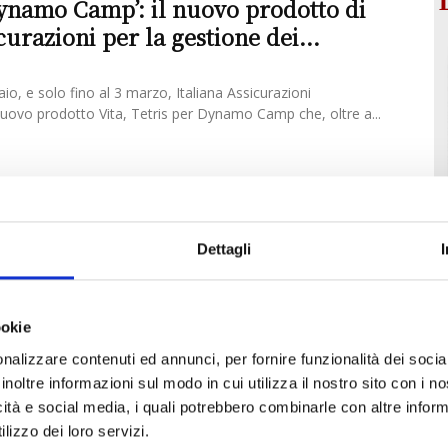
Dynamo Camp’: il nuovo prodotto di
curazioni per la gestione dei...
aio, e solo fino al 3 marzo, Italiana Assicurazioni
nuovo prodotto Vita, Tetris per Dynamo Camp che, oltre a...
nco di Dynamo Camp per la radio dei
Dettagli
e ragazzi affetti da gravi patologie esperienze
 luogo di serenità dove divertirsi, fare amicizia e crescere.
ookie
nalizzare contenuti ed annunci, per fornire funzionalità dei socia
inoltre informazioni sul modo in cui utilizza il nostro sito con i 
icità e social media, i quali potrebbero combinarle con altre inform
lizzo dei loro servizi.