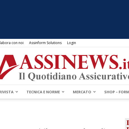
labora con noi
Assinform Solutions
Login
RIVISTA
TECNICA E NORME
MERCATO
SHOP – FOR
Assinews.it