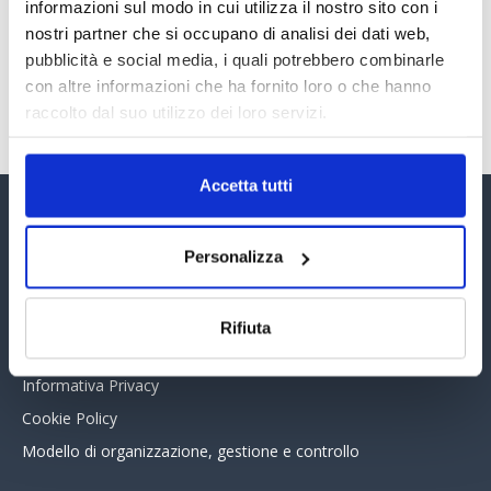
30 Giugno 2026
informazioni sul modo in cui utilizza il nostro sito con i
nostri partner che si occupano di analisi dei dati web,
pubblicità e social media, i quali potrebbero combinarle
con altre informazioni che ha fornito loro o che hanno
TUTTI GLI ARTICOLI DEL MESE
raccolto dal suo utilizzo dei loro servizi.
Accetta tutti
Assinform Editore
Personalizza
Chi siamo
Whistleblowing
Rifiuta
Collabora con noi
Informativa Privacy
Cookie Policy
Modello di organizzazione, gestione e controllo