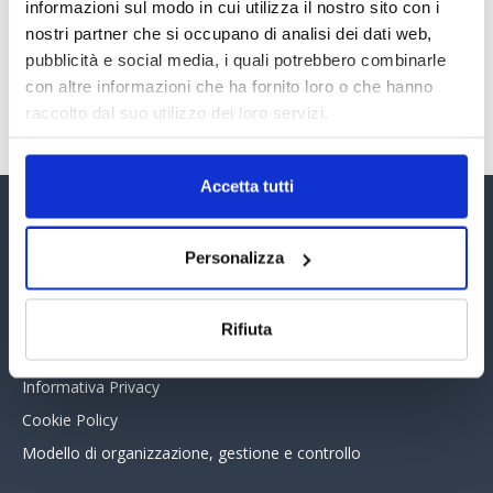
30 Giugno 2026
informazioni sul modo in cui utilizza il nostro sito con i
nostri partner che si occupano di analisi dei dati web,
pubblicità e social media, i quali potrebbero combinarle
con altre informazioni che ha fornito loro o che hanno
TUTTI GLI ARTICOLI DEL MESE
raccolto dal suo utilizzo dei loro servizi.
Accetta tutti
Assinform Editore
Personalizza
Chi siamo
Whistleblowing
Rifiuta
Collabora con noi
Informativa Privacy
Cookie Policy
Modello di organizzazione, gestione e controllo