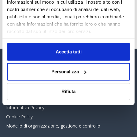
30 Giugno 2026
informazioni sul modo in cui utilizza il nostro sito con i
nostri partner che si occupano di analisi dei dati web,
pubblicità e social media, i quali potrebbero combinarle
con altre informazioni che ha fornito loro o che hanno
TUTTI GLI ARTICOLI DEL MESE
raccolto dal suo utilizzo dei loro servizi.
Accetta tutti
Assinform Editore
Personalizza
Chi siamo
Whistleblowing
Rifiuta
Collabora con noi
Informativa Privacy
Cookie Policy
Modello di organizzazione, gestione e controllo