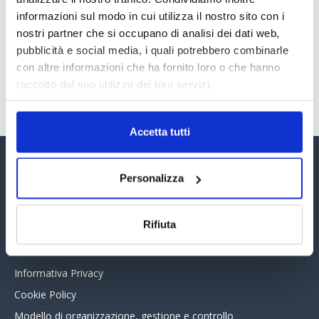
PREMI 2025. I TOP TEN
informazioni sul modo in cui utilizza il nostro sito con i
30 Giugno 2026
nostri partner che si occupano di analisi dei dati web,
pubblicità e social media, i quali potrebbero combinarle
con altre informazioni che ha fornito loro o che hanno
TUTTI GLI ARTICOLI DEL MESE
raccolto dal suo utilizzo dei loro servizi.
Accetta tutti
Assinform Editore
Personalizza
Chi siamo
Rifiuta
Whistleblowing
Collabora con noi
Informativa Privacy
Cookie Policy
Modello di organizzazione, gestione e controllo