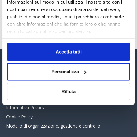
30 Giugno 2026
informazioni sul modo in cui utilizza il nostro sito con i
nostri partner che si occupano di analisi dei dati web,
pubblicità e social media, i quali potrebbero combinarle
con altre informazioni che ha fornito loro o che hanno
TUTTI GLI ARTICOLI DEL MESE
raccolto dal suo utilizzo dei loro servizi.
Accetta tutti
Assinform Editore
Personalizza
Chi siamo
Whistleblowing
Rifiuta
Collabora con noi
Informativa Privacy
Cookie Policy
Modello di organizzazione, gestione e controllo