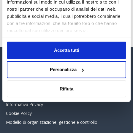
30 Giugno 2026
informazioni sul modo in cui utilizza il nostro sito con i
nostri partner che si occupano di analisi dei dati web,
pubblicità e social media, i quali potrebbero combinarle
con altre informazioni che ha fornito loro o che hanno
TUTTI GLI ARTICOLI DEL MESE
raccolto dal suo utilizzo dei loro servizi.
Accetta tutti
Assinform Editore
Personalizza
Chi siamo
Whistleblowing
Rifiuta
Collabora con noi
Informativa Privacy
Cookie Policy
Modello di organizzazione, gestione e controllo