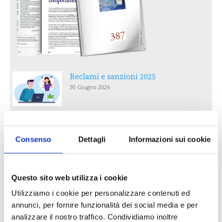
Reclami e sanzioni 2025
30 Giugno 2026
LA GESTIONE DELLA REPUTAZIONE.
RECENSIONI E CRISI DIGITALI
Consenso
Dettagli
Informazioni sui cookie
30 Giugno 2026
Il “Modulo CAI” diventa digitale
Questo sito web utilizza i cookie
30 Giugno 2026
Utilizziamo i cookie per personalizzare contenuti ed
annunci, per fornire funzionalità dei social media e per
analizzare il nostro traffico. Condividiamo inoltre
PREMI 2025. I TOP TEN