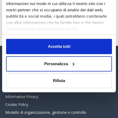
informazioni sul modo in cui utilizza il nostro sito con i
30 Giugno 2026
nostri partner che si occupano di analisi dei dati web,
pubblicità e social media, i quali potrebbero combinarle
con altre informazioni che ha fornito loro o che hanno
TUTTI GLI ARTICOLI DEL MESE
raccolto dal suo utilizzo dei loro servizi.
Accetta tutti
Assinform Editore
Personalizza
Chi siamo
Whistleblowing
Rifiuta
Collabora con noi
Informativa Privacy
Cookie Policy
Modello di organizzazione, gestione e controllo