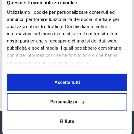
Questo sito web utilizza i cookie
RECENSIONI E CRISI DIGITALI
Utilizziamo i cookie per personalizzare contenuti ed
30 Giugno 2026
annunci, per fornire funzionalità dei social media e per
analizzare il nostro traffico. Condividiamo inoltre
Il “Modulo CAI” diventa digitale
informazioni sul modo in cui utilizza il nostro sito con i
30 Giugno 2026
nostri partner che si occupano di analisi dei dati web,
pubblicità e social media, i quali potrebbero combinarle
con altre informazioni che ha fornito loro o che hanno
PREMI 2025. I TOP TEN
raccolto dal suo utilizzo dei loro servizi.
30 Giugno 2026
Accetta tutti
TUTTI GLI ARTICOLI DEL MESE
Personalizza
Rifiuta
Assinform Editore