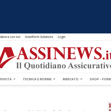
labora con noi
Assinform Solutions
Login
RIVISTA
TECNICA E NORME
MERCATO
SHOP – FOR
Assinews.it