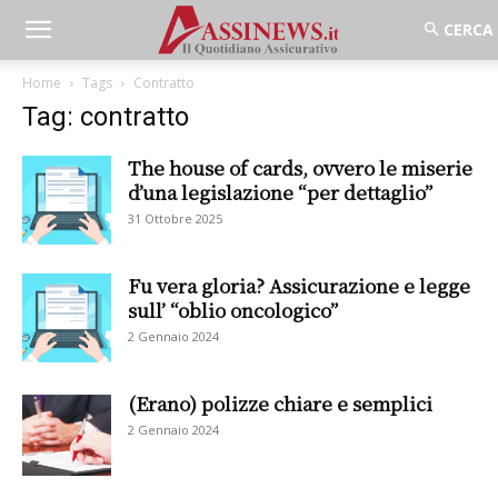
Home
Tags
Contratto
Tag: contratto
The house of cards, ovvero le miserie
d’una legislazione “per dettaglio”
31 Ottobre 2025
Fu vera gloria? Assicurazione e legge
sull’ “oblio oncologico”
2 Gennaio 2024
(Erano) polizze chiare e semplici
2 Gennaio 2024