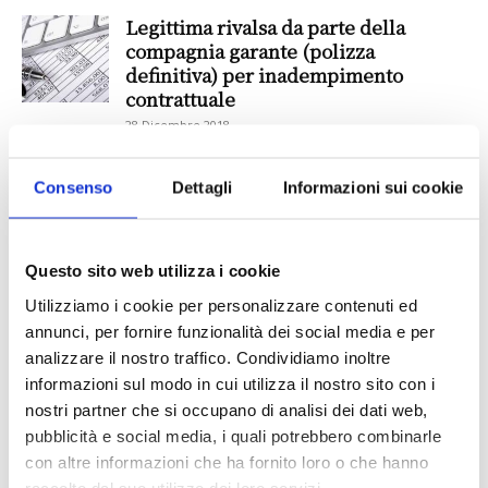
Legittima rivalsa da parte della
compagnia garante (polizza
definitiva) per inadempimento
contrattuale
28 Dicembre 2018
Contratto di ormeggio
Consenso
Dettagli
Informazioni sui cookie
26 Ottobre 2018
Questo sito web utilizza i cookie
La Suprema Corte di Cassazione ci
Utilizziamo i cookie per personalizzare contenuti ed
insegna la distinzione tra contratto
annunci, per fornire funzionalità dei social media e per
autonomo di garanzia...
analizzare il nostro traffico. Condividiamo inoltre
11 Aprile 2017
informazioni sul modo in cui utilizza il nostro sito con i
nostri partner che si occupano di analisi dei dati web,
Contratto di trasporto: le fasi di salita
pubblicità e social media, i quali potrebbero combinarle
e discesa dall’autobus
con altre informazioni che ha fornito loro o che hanno
24 Giugno 2016
raccolto dal suo utilizzo dei loro servizi.