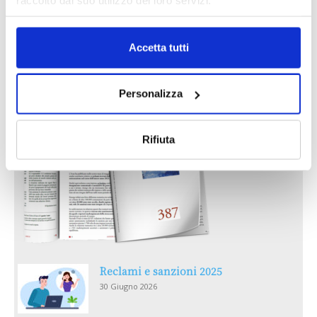
Accetta tutti
IL MENSILE ASSINEWS LUGLIO-
AGOSTO 2026
Personalizza
Rifiuta
Reclami e sanzioni 2025
30 Giugno 2026