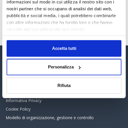
30 Giugno 2026
informazioni sul modo in cui utilizza il nostro sito con i
nostri partner che si occupano di analisi dei dati web,
pubblicità e social media, i quali potrebbero combinarle
con altre informazioni che ha fornito loro o che hanno
TUTTI GLI ARTICOLI DEL MESE
raccolto dal suo utilizzo dei loro servizi.
Accetta tutti
Assinform Editore
Personalizza
Chi siamo
Whistleblowing
Rifiuta
Collabora con noi
Informativa Privacy
Cookie Policy
Modello di organizzazione, gestione e controllo