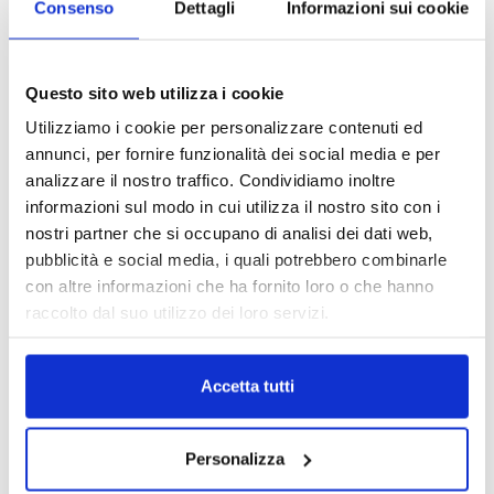
Consenso
Dettagli
Informazioni sui cookie
Reclami e sanzioni 2025
30 Giugno 2026
Questo sito web utilizza i cookie
Utilizziamo i cookie per personalizzare contenuti ed
annunci, per fornire funzionalità dei social media e per
LA GESTIONE DELLA REPUTAZIONE.
analizzare il nostro traffico. Condividiamo inoltre
RECENSIONI E CRISI DIGITALI
informazioni sul modo in cui utilizza il nostro sito con i
30 Giugno 2026
nostri partner che si occupano di analisi dei dati web,
pubblicità e social media, i quali potrebbero combinarle
Il “Modulo CAI” diventa digitale
con altre informazioni che ha fornito loro o che hanno
30 Giugno 2026
raccolto dal suo utilizzo dei loro servizi.
PREMI 2025. I TOP TEN
Accetta tutti
30 Giugno 2026
Personalizza
TUTTI GLI ARTICOLI DEL MESE