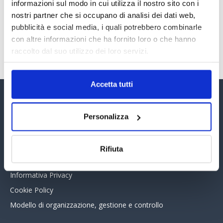
30 Giugno 2026
informazioni sul modo in cui utilizza il nostro sito con i
nostri partner che si occupano di analisi dei dati web,
pubblicità e social media, i quali potrebbero combinarle
con altre informazioni che ha fornito loro o che hanno
TUTTI GLI ARTICOLI DEL MESE
raccolto dal suo utilizzo dei loro servizi.
Accetta tutti
Assinform Editore
Personalizza
Chi siamo
Whistleblowing
Rifiuta
Collabora con noi
Informativa Privacy
Cookie Policy
Modello di organizzazione, gestione e controllo