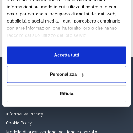
PREMI 2025. I TOP TEN
informazioni sul modo in cui utilizza il nostro sito con i
30 Giugno 2026
nostri partner che si occupano di analisi dei dati web,
pubblicità e social media, i quali potrebbero combinarle
con altre informazioni che ha fornito loro o che hanno
TUTTI GLI ARTICOLI DEL MESE
raccolto dal suo utilizzo dei loro servizi.
Accetta tutti
Assinform Editore
Personalizza
Chi siamo
Rifiuta
Whistleblowing
Collabora con noi
Informativa Privacy
Cookie Policy
Modello di organizzazione, gestione e controllo