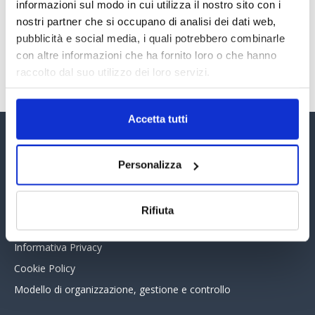
30 Giugno 2026
informazioni sul modo in cui utilizza il nostro sito con i
nostri partner che si occupano di analisi dei dati web,
pubblicità e social media, i quali potrebbero combinarle
con altre informazioni che ha fornito loro o che hanno
TUTTI GLI ARTICOLI DEL MESE
raccolto dal suo utilizzo dei loro servizi.
Accetta tutti
Assinform Editore
Personalizza
Chi siamo
Whistleblowing
Rifiuta
Collabora con noi
Informativa Privacy
Cookie Policy
Modello di organizzazione, gestione e controllo