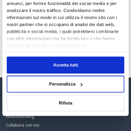
annunci, per fornire funzionalità dei social media e per
30 Giugno 2026
analizzare il nostro traffico. Condividiamo inoltre
informazioni sul modo in cui utilizza il nostro sito con i
nostri partner che si occupano di analisi dei dati web,
PREMI 2025. I TOP TEN
pubblicità e social media, i quali potrebbero combinarle
30 Giugno 2026
con altre informazioni che ha fornito loro o che hanno
raccolto dal suo utilizzo dei loro servizi.
TUTTI GLI ARTICOLI DEL MESE
Accetta tutti
Personalizza
Assinform Editore
Rifiuta
Chi siamo
Whistleblowing
Collabora con noi