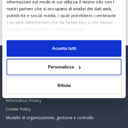
30 Giugno 2026
informazioni sul modo in cui utilizza il nostro sito con i
nostri partner che si occupano di analisi dei dati web,
pubblicità e social media, i quali potrebbero combinarle
con altre informazioni che ha fornito loro o che hanno
TUTTI GLI ARTICOLI DEL MESE
raccolto dal suo utilizzo dei loro servizi.
Accetta tutti
Assinform Editore
Personalizza
Chi siamo
Whistleblowing
Rifiuta
Collabora con noi
Informativa Privacy
Cookie Policy
Modello di organizzazione, gestione e controllo