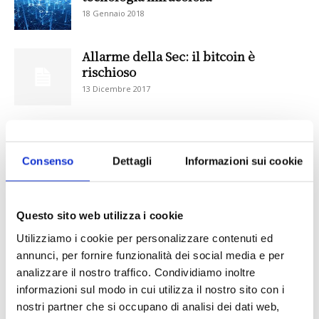
18 Gennaio 2018
Allarme della Sec: il bitcoin è
rischioso
13 Dicembre 2017
Cyber Criminali rubano $64 mln di
Bitcoin da NiceHash
Consenso
Dettagli
Informazioni sui cookie
11 Dicembre 2017
Bitcoin, al via il primo fondo comune
Questo sito web utilizza i cookie
in Europa
Utilizziamo i cookie per personalizzare contenuti ed
24 Novembre 2017
annunci, per fornire funzionalità dei social media e per
analizzare il nostro traffico. Condividiamo inoltre
Dietro il bitcoin c’è la forza del
informazioni sul modo in cui utilizza il nostro sito con i
blockchain
nostri partner che si occupano di analisi dei dati web,
31 Ottobre 2017