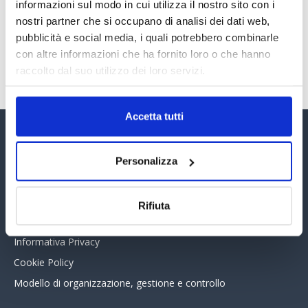
30 Giugno 2026
informazioni sul modo in cui utilizza il nostro sito con i
nostri partner che si occupano di analisi dei dati web,
pubblicità e social media, i quali potrebbero combinarle
con altre informazioni che ha fornito loro o che hanno
TUTTI GLI ARTICOLI DEL MESE
raccolto dal suo utilizzo dei loro servizi.
Accetta tutti
Assinform Editore
Personalizza
Chi siamo
Whistleblowing
Rifiuta
Collabora con noi
Informativa Privacy
Cookie Policy
Modello di organizzazione, gestione e controllo