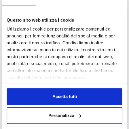
Reclami e sanzioni 2025
30 Giugno 2026
Questo sito web utilizza i cookie
Utilizziamo i cookie per personalizzare contenuti ed
LA GESTIONE DELLA REPUTAZIONE.
annunci, per fornire funzionalità dei social media e per
RECENSIONI E CRISI DIGITALI
analizzare il nostro traffico. Condividiamo inoltre
30 Giugno 2026
informazioni sul modo in cui utilizza il nostro sito con i
nostri partner che si occupano di analisi dei dati web,
Il “Modulo CAI” diventa digitale
pubblicità e social media, i quali potrebbero combinarle
30 Giugno 2026
con altre informazioni che ha fornito loro o che hanno
raccolto dal suo utilizzo dei loro servizi.
PREMI 2025. I TOP TEN
30 Giugno 2026
Accetta tutti
Personalizza
TUTTI GLI ARTICOLI DEL MESE