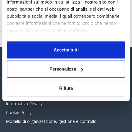
30 Giugno 2026
informazioni sul modo in cui utilizza il nostro sito con i
nostri partner che si occupano di analisi dei dati web,
pubblicità e social media, i quali potrebbero combinarle
con altre informazioni che ha fornito loro o che hanno
TUTTI GLI ARTICOLI DEL MESE
raccolto dal suo utilizzo dei loro servizi.
Accetta tutti
Assinform Editore
Personalizza
Chi siamo
Whistleblowing
Rifiuta
Collabora con noi
Informativa Privacy
Cookie Policy
Modello di organizzazione, gestione e controllo