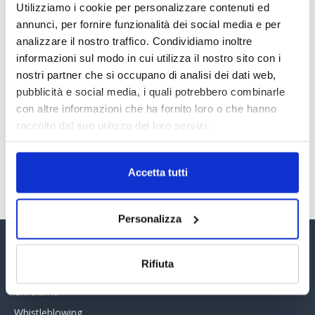
Utilizziamo i cookie per personalizzare contenuti ed
annunci, per fornire funzionalità dei social media e per
Il “Modulo CAI” diventa digitale
analizzare il nostro traffico. Condividiamo inoltre
30 Giugno 2026
informazioni sul modo in cui utilizza il nostro sito con i
nostri partner che si occupano di analisi dei dati web,
pubblicità e social media, i quali potrebbero combinarle
PREMI 2025. I TOP TEN
con altre informazioni che ha fornito loro o che hanno
30 Giugno 2026
raccolto dal suo utilizzo dei loro servizi.
TUTTI GLI ARTICOLI DEL MESE
Accetta tutti
Personalizza
Assinform Editore
Rifiuta
Chi siamo
Whistleblowing